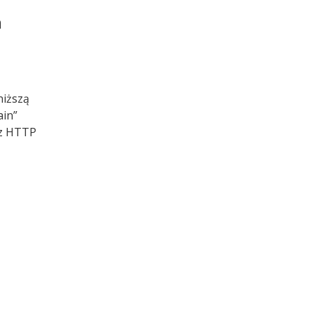
n
niższą
ain”
ez HTTP