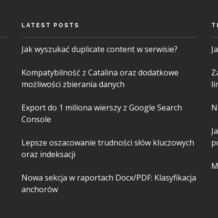
LATEST POSTS
T
Jak wyszukać duplicate content w serwisie?
J
Kompatybilność z Catalina oraz dodatkowe
Z
możliwości zbierania danych
l
Export do 1 miliona wierszy z Google Search
N
Console
J
Lepsze oszacowanie trudności słów kluczowych
p
oraz indeksacji
M
Nowa sekcja w raportach Docx/PDF: Klasyfikacja
anchorów