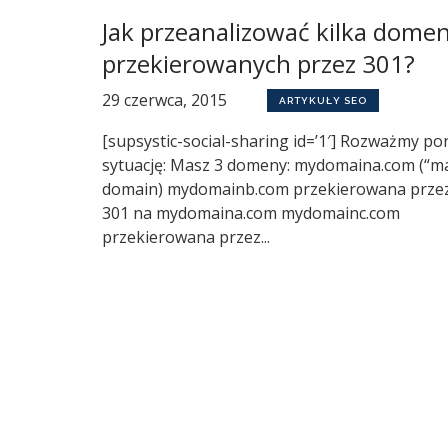
Jak przeanalizować kilka dome
przekierowanych przez 301?
29 czerwca, 2015
ARTYKUŁY SEO
[supsystic-social-sharing id=’1′] Rozważmy po
sytuację: Masz 3 domeny: mydomaina.com (“m
domain) mydomainb.com przekierowana prz
301 na mydomaina.com mydomainc.com
przekierowana przez...