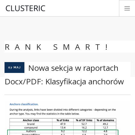
TRYBY ANALIZY
DANE PREMIUM
RANK SMART!
PARAMETRY
TESTUJ&KUP
Nowa sekcja w raportach
NOWOŚCI
07 MAJ
INSTRUKCJA
Docx/PDF: Klasyfikacja anchorów
KONTAKT
ROZWÓJ
LOGIN
POLSKI