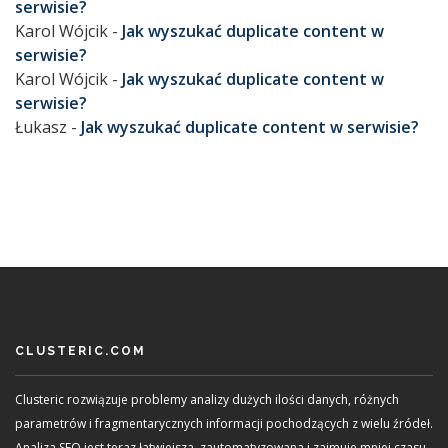
serwisie?
Karol Wójcik
-
Jak wyszukać duplicate content w
serwisie?
Karol Wójcik
-
Jak wyszukać duplicate content w
serwisie?
Łukasz
-
Jak wyszukać duplicate content w serwisie?
CLUSTERIC.COM
Clusteric rozwiązuje problemy analizy dużych ilości danych, różnych
parametrów i fragmentarycznych informacji pochodzących z wielu źródeł.
Analiza SEO jest teraz łatwiejsza, zautomatyzowana i zajmuje mniej czasu.