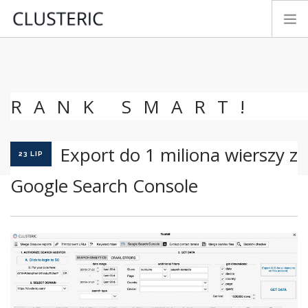
TRYBY ANALIZY
DANE PREMIUM
RANK SMART!
PARAMETRY
TESTUJ&KUP
Export do 1 miliona wierszy z
NOWOŚCI
23 LIP
INSTRUKCJA
Google Search Console
KONTAKT
ROZWÓJ
LOGIN
POLSKI