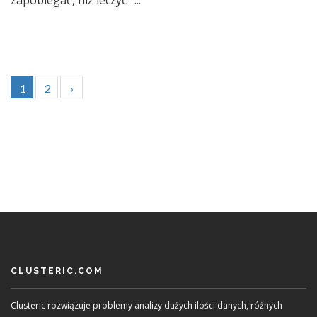
zapobiegać, niż leczyć” ...
1
2
›
CLUSTERIC.COM
Clusteric rozwiązuje problemy analizy dużych ilości danych, różnych