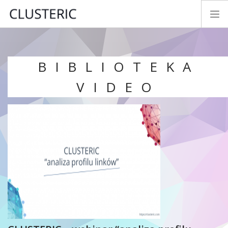
TRYBY ANALIZY
DANE PREMIUM
BIBLIOTEKA
PARAMETRY
VIDEO
TESTUJ&KUP
NOWOŚCI
INSTRUKCJA
KONTAKT
ROZWÓJ
LOGIN
POLSKI