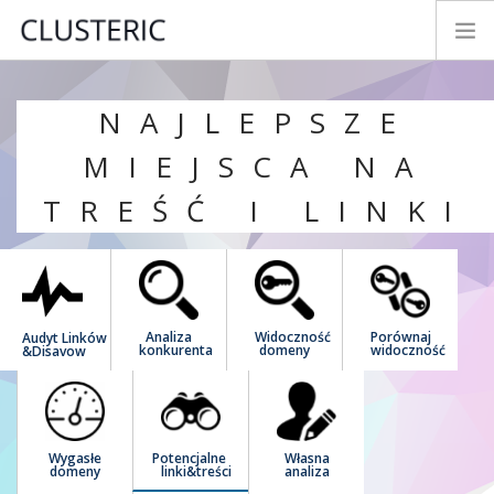
TRYBY ANALIZY
NAJLEPSZE
DANE PREMIUM
MIEJSCA NA
PARAMETRY
TREŚĆ I LINKI
TESTUJ&KUP
NOWOŚCI
INSTRUKCJA
KONTAKT
Analiza
Widoczność
Porównaj
Audyt Linków
ROZWÓJ
konkurenta
domeny
widoczność
&Disavow
LOGIN
POLSKI
Wygasłe
Potencjalne
Własna
domeny
linki&treści
analiza