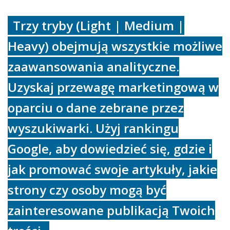
Trzy tryby (Light | Medium |
Heavy) obejmują wszystkie możliwe
zaawansowania analityczne.
Uzyskaj przewagę marketingową w
oparciu o dane zebrane przez
wyszukiwarki. Użyj rankingu
Google, aby dowiedzieć się, gdzie i
jak promować swoje artykuły, jakie
strony czy osoby mogą być
zainteresowane publikacją Twoich