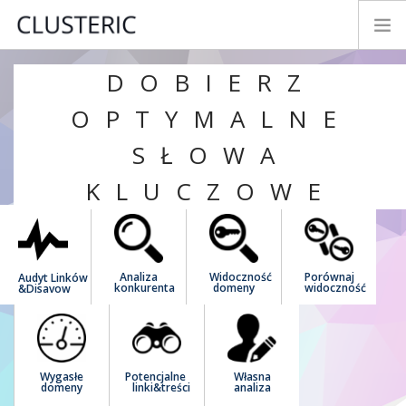
DOBIERZ
TRYBY ANALIZY
DANE PREMIUM
OPTYMALNE
PARAMETRY
SŁOWA
TESTUJ&KUP
KLUCZOWE
NOWOŚCI
INSTRUKCJA
KONTAKT
Analiza
Widoczność
Porównaj
Audyt Linków
ROZWÓJ
konkurenta
domeny
widoczność
&Disavow
LOGIN
POLSKI
Wygasłe
Potencjalne
Własna
domeny
linki&treści
analiza