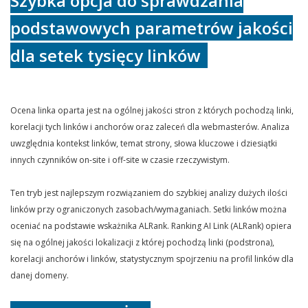
Szybka opcja do sprawdzania
podstawowych parametrów jakości
dla setek tysięcy linków
Ocena linka oparta jest na ogólnej jakości stron z których pochodzą linki,
korelacji tych linków i anchorów oraz zaleceń dla webmasterów. Analiza
uwzględnia kontekst linków, temat strony, słowa kluczowe i dziesiątki
innych czynników on-site i off-site w czasie rzeczywistym.
Ten tryb jest najlepszym rozwiązaniem do szybkiej analizy dużych ilości
linków przy ograniczonych zasobach/wymaganiach. Setki linków można
oceniać na podstawie wskażnika ALRank. Ranking AI Link (ALRank) opiera
się na ogólnej jakości lokalizacji z której pochodzą linki (podstrona),
korelacji anchorów i linków, statystycznym spojrzeniu na profil linków dla
danej domeny.