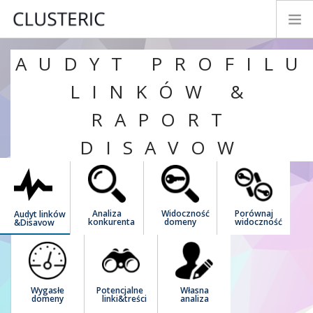
AUDYT PROFILU
TRYBY ANALIZY
DANE PREMIUM
LINKÓW &
PARAMETRY
RAPORT
TESTUJ&KUP
DISAVOW
NOWOŚCI
INSTRUKCJA
KONTAKT
Analiza
Widoczność
Porównaj
Audyt linków
ROZWÓJ
konkurenta
domeny
widoczność
&Disavow
LOGIN
POLSKI
Wygasłe
Potencjalne
Własna
domeny
linki&treści
analiza