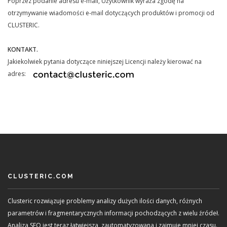
Poprzez podanie adresu e-mail, Użytkownik wyraża zgodę na
otrzymywanie wiadomości e-mail dotyczących produktów i promocji od
CLUSTERIC.
KONTAKT.
Jakiekolwiek pytania dotyczące niniejszej Licencji należy kierować na
adres:
CLUSTERIC.COM
Clusteric rozwiązuje problemy analizy dużych ilości danych, różnych
parametrów i fragmentarycznych informacji pochodzących z wielu źródeł.
Analiza SEO jest teraz łatwiejsza, zautomatyzowana i zajmuje mniej czasu.