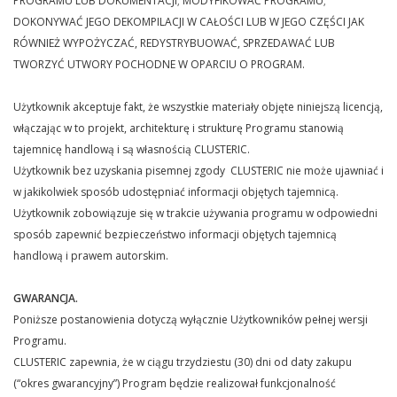
PROGRAMU LUB DOKUMENTACJI; MODYFIKOWAĆ PROGRAMU;
DOKONYWAĆ JEGO DEKOMPILACJI W CAŁOŚCI LUB W JEGO CZĘŚCI JAK
RÓWNIEŻ WYPOŻYCZAĆ, REDYSTRYBUOWAĆ, SPRZEDAWAĆ LUB
TWORZYĆ UTWORY POCHODNE W OPARCIU O PROGRAM.
Użytkownik akceptuje fakt, że wszystkie materiały objęte niniejszą licencją,
włączając w to projekt, architekturę i strukturę Programu stanowią
tajemnicę handlową i są własnością CLUSTERIC.
Użytkownik bez uzyskania pisemnej zgody CLUSTERIC nie może ujawniać i
w jakikolwiek sposób udostępniać informacji objętych tajemnicą.
Użytkownik zobowiązuje się w trakcie używania programu w odpowiedni
sposób zapewnić bezpieczeństwo informacji objętych tajemnicą
handlową i prawem autorskim.
GWARANCJA.
Poniższe postanowienia dotyczą wyłącznie Użytkowników pełnej wersji
Programu.
CLUSTERIC zapewnia, że w ciągu trzydziestu (30) dni od daty zakupu
(“okres gwarancyjny”) Program będzie realizował funkcjonalność