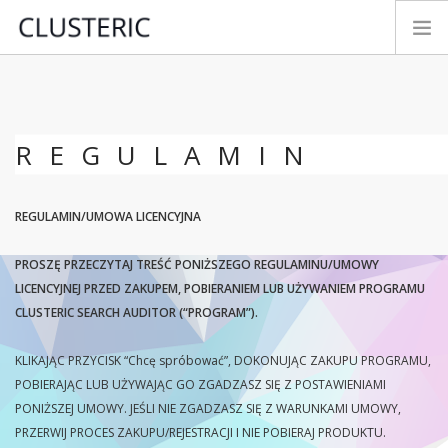
TRYBY ANALIZY
DANE PREMIUM
REGULAMIN
PARAMETRY
TESTUJ&KUP
REGULAMIN/UMOWA LICENCYJNA
NOWOŚCI
INSTRUKCJA
PROSZĘ PRZECZYTAJ TREŚĆ PONIŻSZEGO REGULAMINU/UMOWY
KONTAKT
LICENCYJNEJ PRZED ZAKUPEM, POBIERANIEM LUB UŻYWANIEM PROGRAMU
CLUSTERIC SEARCH AUDITOR (“PROGRAM”).
ROZWÓJ
LOGIN
KLIKAJĄC PRZYCISK “Chcę spróbować”, DOKONUJĄC ZAKUPU PROGRAMU,
POLSKI
POBIERAJĄC LUB UŻYWAJĄC GO ZGADZASZ SIĘ Z POSTAWIENIAMI
PONIŻSZEJ UMOWY. JEŚLI NIE ZGADZASZ SIĘ Z WARUNKAMI UMOWY,
PRZERWIJ PROCES ZAKUPU/REJESTRACJI I NIE POBIERAJ PRODUKTU.